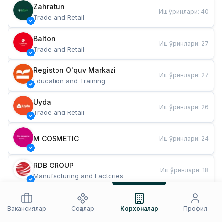
Zahratun
Иш ўринлари
:
40
Trade and Retail
Balton
Иш ўринлари
:
27
Trade and Retail
Registon O'quv Markazi
Иш ўринлари
:
27
Education and Training
Uyda
Иш ўринлари
:
26
Trade and Retail
M COSMETIC
Иш ўринлари
:
24
RDB GROUP
Иш ўринлари
:
18
Manufacturing and Factories
TESTO
Иш ўринлари
:
10
Restaurants and Fast Food
Вакансиялар
Соҳалар
Корхоналар
Профил