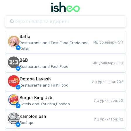
Safia
Иш ўринлари
:
511
Restaurants and Fast Food,Trade and 
Retail
B&B
Иш ўринлари
:
351
Restaurants and Fast Food
Oqtepa Lavash
Иш ўринлари
:
202
Restaurants and Fast Food
Burger King Uzb
Иш ўринлари
:
50
Hotels and Tourism,Boshqa
Kamolon osh
Иш ўринлари
:
42
Boshqa