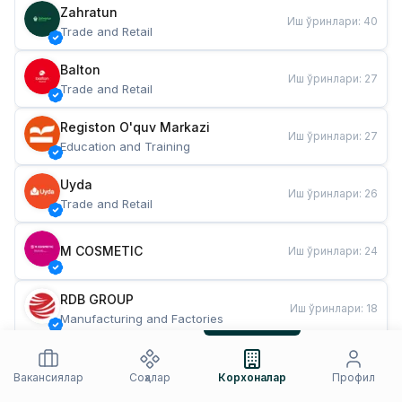
Zahratun
Иш ўринлари
:
40
Trade and Retail
Balton
Иш ўринлари
:
27
Trade and Retail
Registon O'quv Markazi
Иш ўринлари
:
27
Education and Training
Uyda
Иш ўринлари
:
26
Trade and Retail
M COSMETIC
Иш ўринлари
:
24
RDB GROUP
Иш ўринлари
:
18
Manufacturing and Factories
TESTO
Иш ўринлари
:
10
Restaurants and Fast Food
Вакансиялар
Соҳалар
Корхоналар
Профил