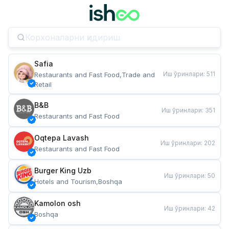
Safia
Иш ўринлари
:
511
Restaurants and Fast Food,Trade and 
Retail
B&B
Иш ўринлари
:
351
Restaurants and Fast Food
Oqtepa Lavash
Иш ўринлари
:
202
Restaurants and Fast Food
Burger King Uzb
Иш ўринлари
:
50
Hotels and Tourism,Boshqa
Kamolon osh
Иш ўринлари
:
42
Boshqa