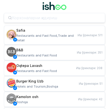
Safia
Иш ўринлари
:
511
Restaurants and Fast Food,Trade and 
Retail
B&B
Иш ўринлари
:
351
Restaurants and Fast Food
Oqtepa Lavash
Иш ўринлари
:
208
Restaurants and Fast Food
Burger King Uzb
Иш ўринлари
:
51
Hotels and Tourism,Boshqa
Kamolon osh
Иш ўринлари
:
42
Boshqa