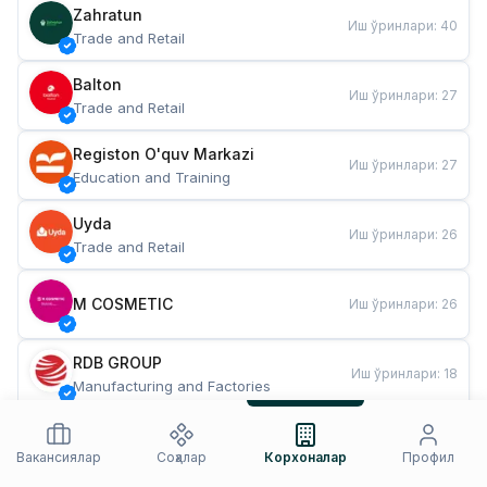
Zahratun
Иш ўринлари
:
40
Trade and Retail
Balton
Иш ўринлари
:
27
Trade and Retail
Registon O'quv Markazi
Иш ўринлари
:
27
Education and Training
Uyda
Иш ўринлари
:
26
Trade and Retail
M COSMETIC
Иш ўринлари
:
26
RDB GROUP
Иш ўринлари
:
18
Manufacturing and Factories
TESTO
Иш ўринлари
:
10
Restaurants and Fast Food
Вакансиялар
Соҳалар
Корхоналар
Профил