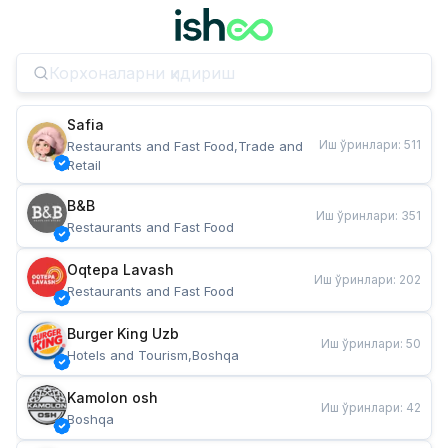
Safia
Иш ўринлари
:
511
Restaurants and Fast Food,Trade and 
Retail
B&B
Иш ўринлари
:
351
Restaurants and Fast Food
Oqtepa Lavash
Иш ўринлари
:
202
Restaurants and Fast Food
Burger King Uzb
Иш ўринлари
:
50
Hotels and Tourism,Boshqa
Kamolon osh
Иш ўринлари
:
42
Boshqa