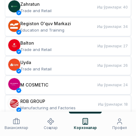
Zahratun
Иш ўринлари
:
40
Trade and Retail
Registon O'quv Markazi
Иш ўринлари
:
34
Education and Training
Balton
Иш ўринлари
:
27
Trade and Retail
Uyda
Иш ўринлари
:
26
Trade and Retail
M COSMETIC
Иш ўринлари
:
24
RDB GROUP
Иш ўринлари
:
18
Manufacturing and Factories
TESTO
Иш ўринлари
:
10
Restaurants and Fast Food
Вакансиялар
Соҳалар
Корхоналар
Профил