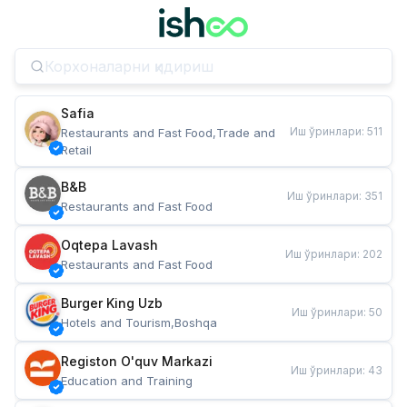
Safia
Иш ўринлари
:
511
Restaurants and Fast Food,Trade and 
Retail
B&B
Иш ўринлари
:
351
Restaurants and Fast Food
Oqtepa Lavash
Иш ўринлари
:
202
Restaurants and Fast Food
Burger King Uzb
Иш ўринлари
:
50
Hotels and Tourism,Boshqa
Registon O'quv Markazi
Иш ўринлари
:
43
Education and Training