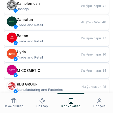
Kamolon osh
Иш ўринлари
:
42
Boshqa
Zahratun
Иш ўринлари
:
40
Trade and Retail
Balton
Иш ўринлари
:
27
Trade and Retail
Uyda
Иш ўринлари
:
26
Trade and Retail
M COSMETIC
Иш ўринлари
:
24
RDB GROUP
Иш ўринлари
:
18
Manufacturing and Factories
TESTO
Иш ўринлари
:
10
Restaurants and Fast Food
Вакансиялар
Соҳалар
Корхоналар
Профил