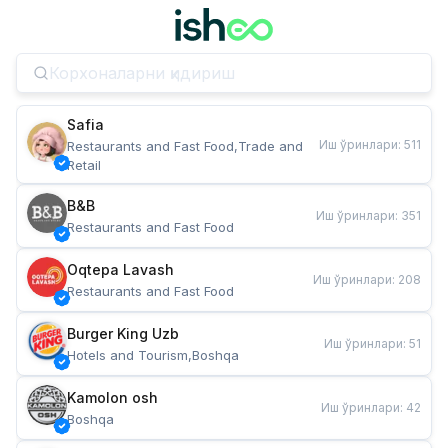
Safia
Иш ўринлари
:
511
Restaurants and Fast Food,Trade and 
Retail
B&B
Иш ўринлари
:
351
Restaurants and Fast Food
Oqtepa Lavash
Иш ўринлари
:
208
Restaurants and Fast Food
Burger King Uzb
Иш ўринлари
:
51
Hotels and Tourism,Boshqa
Kamolon osh
Иш ўринлари
:
42
Boshqa