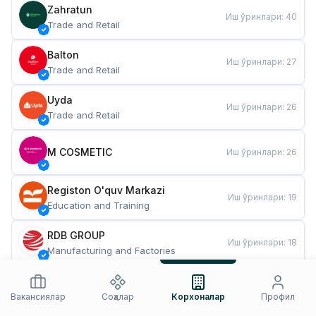
Zahratun
Иш ўринлари
:
40
Trade and Retail
Balton
Иш ўринлари
:
27
Trade and Retail
Uyda
Иш ўринлари
:
26
Trade and Retail
M COSMETIC
Иш ўринлари
:
26
Registon O'quv Markazi
Иш ўринлари
:
19
Education and Training
RDB GROUP
Иш ўринлари
:
18
Manufacturing and Factories
TESTO
Иш ўринлари
:
10
Restaurants and Fast Food
Вакансиялар
Соҳалар
Корхоналар
Профил