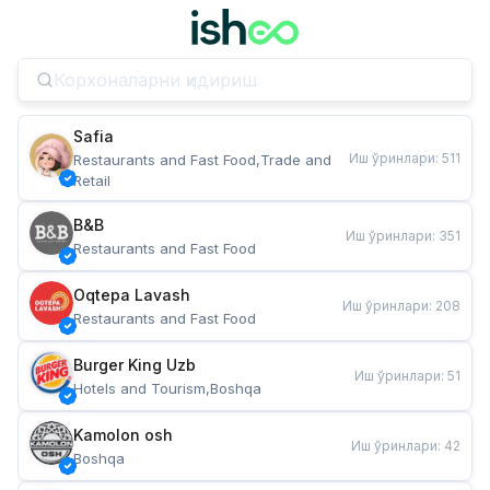
Safia
Иш ўринлари
:
511
Restaurants and Fast Food,Trade and 
Retail
B&B
Иш ўринлари
:
351
Restaurants and Fast Food
Oqtepa Lavash
Иш ўринлари
:
208
Restaurants and Fast Food
Burger King Uzb
Иш ўринлари
:
51
Hotels and Tourism,Boshqa
Kamolon osh
Иш ўринлари
:
42
Boshqa