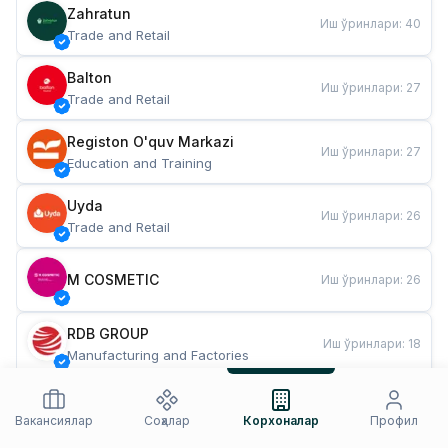
Zahratun
Иш ўринлари
:
40
Trade and Retail
Balton
Иш ўринлари
:
27
Trade and Retail
Registon O'quv Markazi
Иш ўринлари
:
27
Education and Training
Uyda
Иш ўринлари
:
26
Trade and Retail
M COSMETIC
Иш ўринлари
:
26
RDB GROUP
Иш ўринлари
:
18
Manufacturing and Factories
TESTO
Иш ўринлари
:
10
Restaurants and Fast Food
Вакансиялар
Соҳалар
Корхоналар
Профил