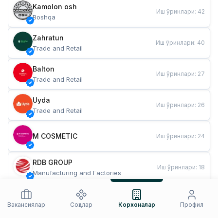
Kamolon osh
Иш ўринлари
:
42
Boshqa
Zahratun
Иш ўринлари
:
40
Trade and Retail
Balton
Иш ўринлари
:
27
Trade and Retail
Uyda
Иш ўринлари
:
26
Trade and Retail
M COSMETIC
Иш ўринлари
:
24
RDB GROUP
Иш ўринлари
:
18
Manufacturing and Factories
TESTO
Иш ўринлари
:
10
Restaurants and Fast Food
Вакансиялар
Соҳалар
Корхоналар
Профил