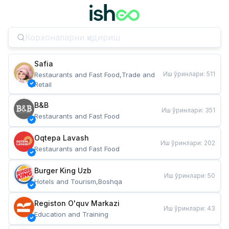
Safia
Иш ўринлари
:
511
Restaurants and Fast Food,Trade and 
Retail
B&B
Иш ўринлари
:
351
Restaurants and Fast Food
Oqtepa Lavash
Иш ўринлари
:
202
Restaurants and Fast Food
Burger King Uzb
Иш ўринлари
:
50
Hotels and Tourism,Boshqa
Registon O'quv Markazi
Иш ўринлари
:
43
Education and Training