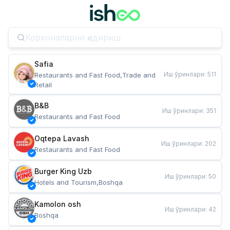
Safia
Иш ўринлари
:
511
Restaurants and Fast Food,Trade and 
Retail
B&B
Иш ўринлари
:
351
Restaurants and Fast Food
Oqtepa Lavash
Иш ўринлари
:
202
Restaurants and Fast Food
Burger King Uzb
Иш ўринлари
:
50
Hotels and Tourism,Boshqa
Kamolon osh
Иш ўринлари
:
42
Boshqa