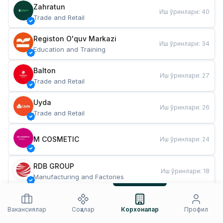
Zahratun
Иш ўринлари
:
40
Trade and Retail
Registon O'quv Markazi
Иш ўринлари
:
34
Education and Training
Balton
Иш ўринлари
:
27
Trade and Retail
Uyda
Иш ўринлари
:
26
Trade and Retail
M COSMETIC
Иш ўринлари
:
24
RDB GROUP
Иш ўринлари
:
18
Manufacturing and Factories
TESTO
Иш ўринлари
:
10
Restaurants and Fast Food
Вакансиялар
Соҳалар
Корхоналар
Профил