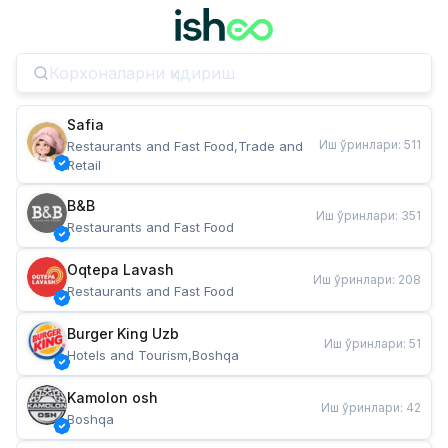
Safia
Иш ўринлари
:
511
Restaurants and Fast Food,Trade and 
Retail
B&B
Иш ўринлари
:
351
Restaurants and Fast Food
Oqtepa Lavash
Иш ўринлари
:
208
Restaurants and Fast Food
Burger King Uzb
Иш ўринлари
:
51
Hotels and Tourism,Boshqa
Kamolon osh
Иш ўринлари
:
42
Boshqa