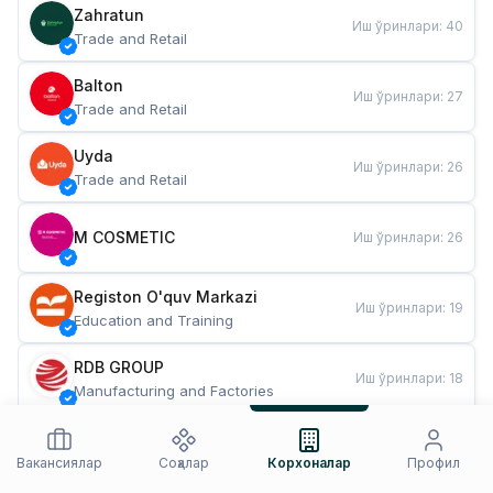
Zahratun
Иш ўринлари
:
40
Trade and Retail
Balton
Иш ўринлари
:
27
Trade and Retail
Uyda
Иш ўринлари
:
26
Trade and Retail
M COSMETIC
Иш ўринлари
:
26
Registon O'quv Markazi
Иш ўринлари
:
19
Education and Training
RDB GROUP
Иш ўринлари
:
18
Manufacturing and Factories
TESTO
Иш ўринлари
:
10
Restaurants and Fast Food
Вакансиялар
Соҳалар
Корхоналар
Профил