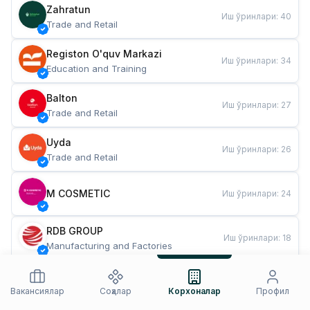
Zahratun
Иш ўринлари
:
40
Trade and Retail
Registon O'quv Markazi
Иш ўринлари
:
34
Education and Training
Balton
Иш ўринлари
:
27
Trade and Retail
Uyda
Иш ўринлари
:
26
Trade and Retail
M COSMETIC
Иш ўринлари
:
24
RDB GROUP
Иш ўринлари
:
18
Manufacturing and Factories
TESTO
Иш ўринлари
:
10
Restaurants and Fast Food
Вакансиялар
Соҳалар
Корхоналар
Профил