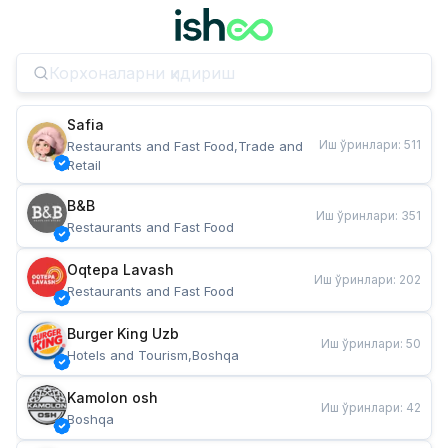
Safia
Иш ўринлари
:
511
Restaurants and Fast Food,Trade and 
Retail
B&B
Иш ўринлари
:
351
Restaurants and Fast Food
Oqtepa Lavash
Иш ўринлари
:
202
Restaurants and Fast Food
Burger King Uzb
Иш ўринлари
:
50
Hotels and Tourism,Boshqa
Kamolon osh
Иш ўринлари
:
42
Boshqa