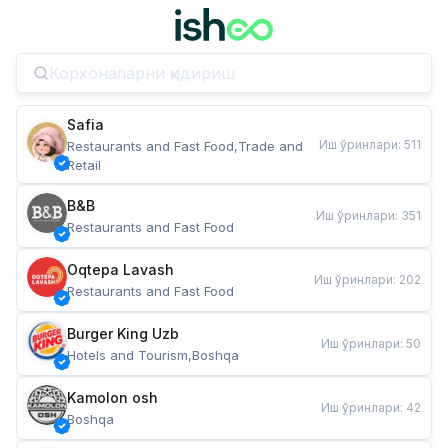
Safia
Иш ўринлари
:
511
Restaurants and Fast Food,Trade and 
Retail
B&B
Иш ўринлари
:
351
Restaurants and Fast Food
Oqtepa Lavash
Иш ўринлари
:
202
Restaurants and Fast Food
Burger King Uzb
Иш ўринлари
:
50
Hotels and Tourism,Boshqa
Kamolon osh
Иш ўринлари
:
42
Boshqa