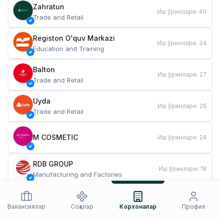
Zahratun
Иш ўринлари
:
40
Trade and Retail
Registon O'quv Markazi
Иш ўринлари
:
34
Education and Training
Balton
Иш ўринлари
:
27
Trade and Retail
Uyda
Иш ўринлари
:
26
Trade and Retail
M COSMETIC
Иш ўринлари
:
24
RDB GROUP
Иш ўринлари
:
18
Manufacturing and Factories
TESTO
Иш ўринлари
:
10
Restaurants and Fast Food
Вакансиялар
Соҳалар
Корхоналар
Профил