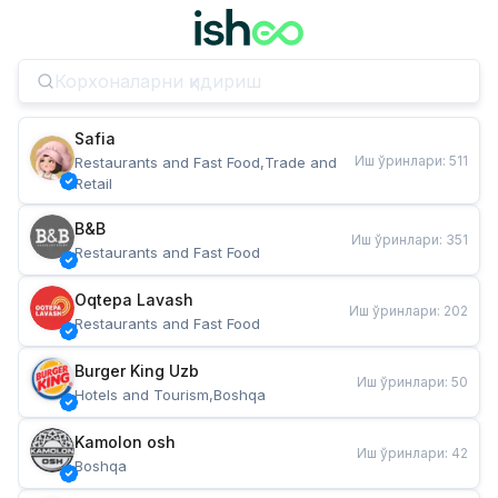
Safia
Иш ўринлари
:
511
Restaurants and Fast Food,Trade and 
Retail
B&B
Иш ўринлари
:
351
Restaurants and Fast Food
Oqtepa Lavash
Иш ўринлари
:
202
Restaurants and Fast Food
Burger King Uzb
Иш ўринлари
:
50
Hotels and Tourism,Boshqa
Kamolon osh
Иш ўринлари
:
42
Boshqa