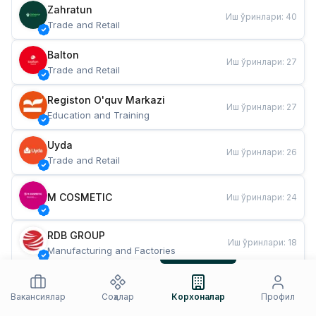
Zahratun
Иш ўринлари
:
40
Trade and Retail
Balton
Иш ўринлари
:
27
Trade and Retail
Registon O'quv Markazi
Иш ўринлари
:
27
Education and Training
Uyda
Иш ўринлари
:
26
Trade and Retail
M COSMETIC
Иш ўринлари
:
24
RDB GROUP
Иш ўринлари
:
18
Manufacturing and Factories
TESTO
Иш ўринлари
:
10
Restaurants and Fast Food
Вакансиялар
Соҳалар
Корхоналар
Профил