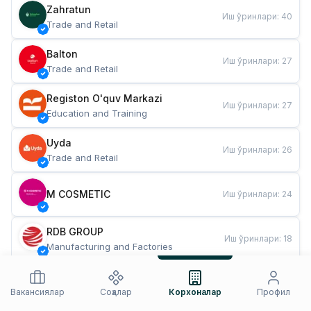
Zahratun
Иш ўринлари
:
40
Trade and Retail
Balton
Иш ўринлари
:
27
Trade and Retail
Registon O'quv Markazi
Иш ўринлари
:
27
Education and Training
Uyda
Иш ўринлари
:
26
Trade and Retail
M COSMETIC
Иш ўринлари
:
24
RDB GROUP
Иш ўринлари
:
18
Manufacturing and Factories
TESTO
Иш ўринлари
:
10
Restaurants and Fast Food
Вакансиялар
Соҳалар
Корхоналар
Профил