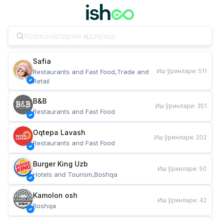
Safia
Иш ўринлари
:
511
Restaurants and Fast Food,Trade and 
Retail
B&B
Иш ўринлари
:
351
Restaurants and Fast Food
Oqtepa Lavash
Иш ўринлари
:
202
Restaurants and Fast Food
Burger King Uzb
Иш ўринлари
:
50
Hotels and Tourism,Boshqa
Kamolon osh
Иш ўринлари
:
42
Boshqa