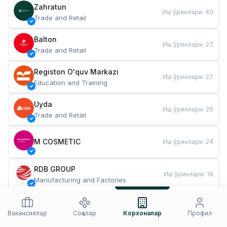
Zahratun
Иш ўринлари
:
40
Trade and Retail
Balton
Иш ўринлари
:
27
Trade and Retail
Registon O'quv Markazi
Иш ўринлари
:
27
Education and Training
Uyda
Иш ўринлари
:
26
Trade and Retail
M COSMETIC
Иш ўринлари
:
24
RDB GROUP
Иш ўринлари
:
18
Manufacturing and Factories
TESTO
Иш ўринлари
:
10
Restaurants and Fast Food
Вакансиялар
Соҳалар
Корхоналар
Профил