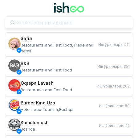
Safia
Иш ўринлари
:
511
Restaurants and Fast Food,Trade and 
Retail
B&B
Иш ўринлари
:
351
Restaurants and Fast Food
Oqtepa Lavash
Иш ўринлари
:
202
Restaurants and Fast Food
Burger King Uzb
Иш ўринлари
:
50
Hotels and Tourism,Boshqa
Kamolon osh
Иш ўринлари
:
42
Boshqa