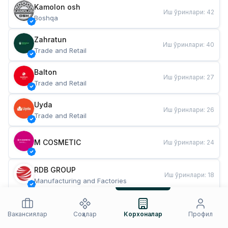
Kamolon osh
Иш ўринлари
:
42
Boshqa
Zahratun
Иш ўринлари
:
40
Trade and Retail
Balton
Иш ўринлари
:
27
Trade and Retail
Uyda
Иш ўринлари
:
26
Trade and Retail
M COSMETIC
Иш ўринлари
:
24
RDB GROUP
Иш ўринлари
:
18
Manufacturing and Factories
TESTO
Иш ўринлари
:
10
Restaurants and Fast Food
Вакансиялар
Соҳалар
Корхоналар
Профил