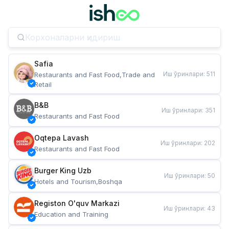
Safia
Иш ўринлари
:
511
Restaurants and Fast Food,Trade and 
Retail
B&B
Иш ўринлари
:
351
Restaurants and Fast Food
Oqtepa Lavash
Иш ўринлари
:
202
Restaurants and Fast Food
Burger King Uzb
Иш ўринлари
:
50
Hotels and Tourism,Boshqa
Registon O'quv Markazi
Иш ўринлари
:
43
Education and Training