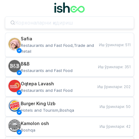
Safia
Иш ўринлари
:
511
Restaurants and Fast Food,Trade and 
Retail
B&B
Иш ўринлари
:
351
Restaurants and Fast Food
Oqtepa Lavash
Иш ўринлари
:
202
Restaurants and Fast Food
Burger King Uzb
Иш ўринлари
:
50
Hotels and Tourism,Boshqa
Kamolon osh
Иш ўринлари
:
42
Boshqa