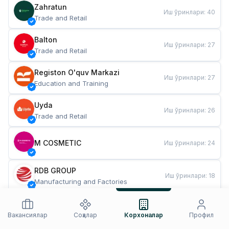
Zahratun
Иш ўринлари
:
40
Trade and Retail
Balton
Иш ўринлари
:
27
Trade and Retail
Registon O'quv Markazi
Иш ўринлари
:
27
Education and Training
Uyda
Иш ўринлари
:
26
Trade and Retail
M COSMETIC
Иш ўринлари
:
24
RDB GROUP
Иш ўринлари
:
18
Manufacturing and Factories
TESTO
Иш ўринлари
:
10
Restaurants and Fast Food
Вакансиялар
Соҳалар
Корхоналар
Профил