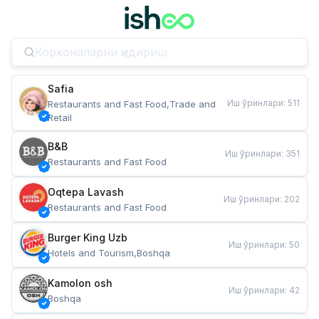
Safia
Иш ўринлари
:
511
Restaurants and Fast Food,Trade and 
Retail
B&B
Иш ўринлари
:
351
Restaurants and Fast Food
Oqtepa Lavash
Иш ўринлари
:
202
Restaurants and Fast Food
Burger King Uzb
Иш ўринлари
:
50
Hotels and Tourism,Boshqa
Kamolon osh
Иш ўринлари
:
42
Boshqa