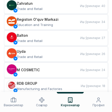
Zahratun
Иш ўринлари
:
40
Trade and Retail
Registon O'quv Markazi
Иш ўринлари
:
34
Education and Training
Balton
Иш ўринлари
:
27
Trade and Retail
Uyda
Иш ўринлари
:
26
Trade and Retail
M COSMETIC
Иш ўринлари
:
24
RDB GROUP
Иш ўринлари
:
18
Manufacturing and Factories
TESTO
Иш ўринлари
:
10
Restaurants and Fast Food
Вакансиялар
Соҳалар
Корхоналар
Профил