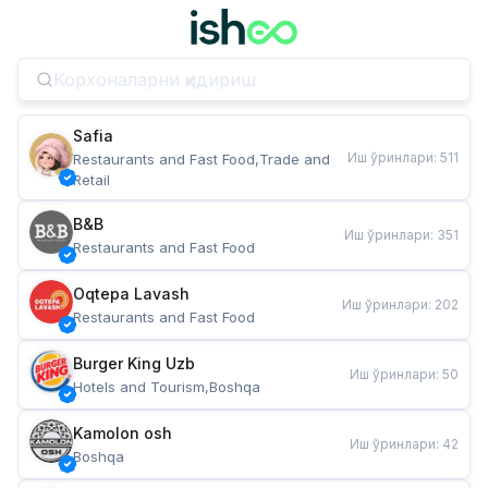
Safia
Иш ўринлари
:
511
Restaurants and Fast Food,Trade and 
Retail
B&B
Иш ўринлари
:
351
Restaurants and Fast Food
Oqtepa Lavash
Иш ўринлари
:
202
Restaurants and Fast Food
Burger King Uzb
Иш ўринлари
:
50
Hotels and Tourism,Boshqa
Kamolon osh
Иш ўринлари
:
42
Boshqa