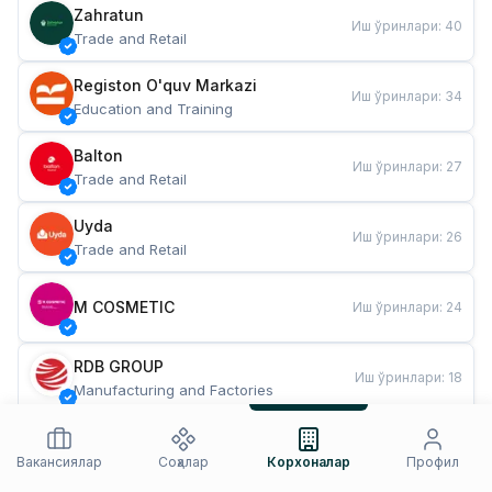
Zahratun
Иш ўринлари
:
40
Trade and Retail
Registon O'quv Markazi
Иш ўринлари
:
34
Education and Training
Balton
Иш ўринлари
:
27
Trade and Retail
Uyda
Иш ўринлари
:
26
Trade and Retail
M COSMETIC
Иш ўринлари
:
24
RDB GROUP
Иш ўринлари
:
18
Manufacturing and Factories
TESTO
Иш ўринлари
:
10
Restaurants and Fast Food
Вакансиялар
Соҳалар
Корхоналар
Профил