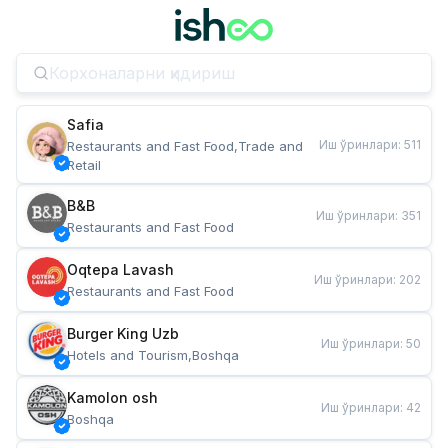
Safia
Иш ўринлари
:
511
Restaurants and Fast Food,Trade and 
Retail
B&B
Иш ўринлари
:
351
Restaurants and Fast Food
Oqtepa Lavash
Иш ўринлари
:
202
Restaurants and Fast Food
Burger King Uzb
Иш ўринлари
:
50
Hotels and Tourism,Boshqa
Kamolon osh
Иш ўринлари
:
42
Boshqa