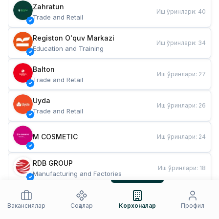
Zahratun
Иш ўринлари
:
40
Trade and Retail
Registon O'quv Markazi
Иш ўринлари
:
34
Education and Training
Balton
Иш ўринлари
:
27
Trade and Retail
Uyda
Иш ўринлари
:
26
Trade and Retail
M COSMETIC
Иш ўринлари
:
24
RDB GROUP
Иш ўринлари
:
18
Manufacturing and Factories
TESTO
Иш ўринлари
:
10
Restaurants and Fast Food
Вакансиялар
Соҳалар
Корхоналар
Профил