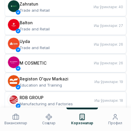
Zahratun
Иш ўринлари
:
40
Trade and Retail
Balton
Иш ўринлари
:
27
Trade and Retail
Uyda
Иш ўринлари
:
26
Trade and Retail
M COSMETIC
Иш ўринлари
:
26
Registon O'quv Markazi
Иш ўринлари
:
19
Education and Training
RDB GROUP
Иш ўринлари
:
18
Manufacturing and Factories
TESTO
Иш ўринлари
:
10
Restaurants and Fast Food
Вакансиялар
Соҳалар
Корхоналар
Профил