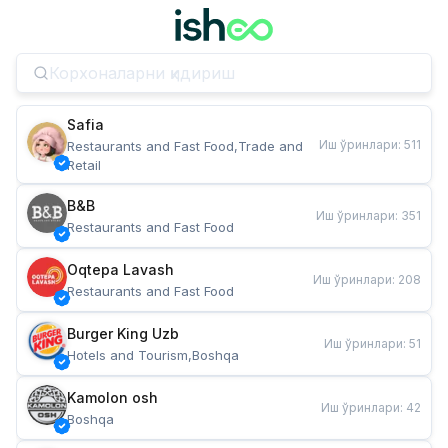
Safia
Иш ўринлари
:
511
Restaurants and Fast Food,Trade and 
Retail
B&B
Иш ўринлари
:
351
Restaurants and Fast Food
Oqtepa Lavash
Иш ўринлари
:
208
Restaurants and Fast Food
Burger King Uzb
Иш ўринлари
:
51
Hotels and Tourism,Boshqa
Kamolon osh
Иш ўринлари
:
42
Boshqa