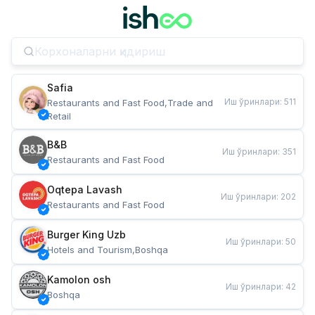
Safia
Иш ўринлари
:
511
Restaurants and Fast Food,Trade and 
Retail
B&B
Иш ўринлари
:
351
Restaurants and Fast Food
Oqtepa Lavash
Иш ўринлари
:
202
Restaurants and Fast Food
Burger King Uzb
Иш ўринлари
:
50
Hotels and Tourism,Boshqa
Kamolon osh
Иш ўринлари
:
42
Boshqa