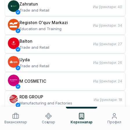
Zahratun
Иш ўринлари
:
40
Trade and Retail
Registon O'quv Markazi
Иш ўринлари
:
34
Education and Training
Balton
Иш ўринлари
:
27
Trade and Retail
Uyda
Иш ўринлари
:
26
Trade and Retail
M COSMETIC
Иш ўринлари
:
24
RDB GROUP
Иш ўринлари
:
18
Manufacturing and Factories
TESTO
Иш ўринлари
:
10
Restaurants and Fast Food
Вакансиялар
Соҳалар
Корхоналар
Профил