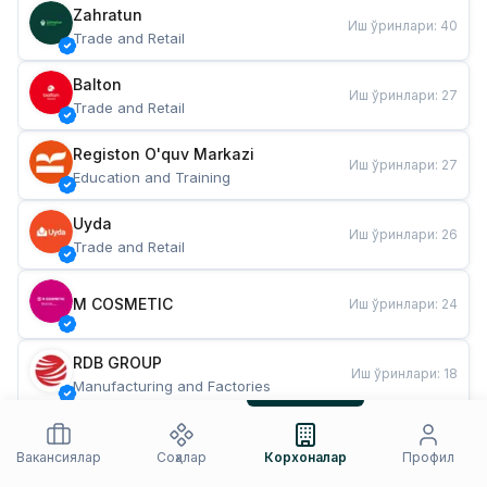
Zahratun
Иш ўринлари
:
40
Trade and Retail
Balton
Иш ўринлари
:
27
Trade and Retail
Registon O'quv Markazi
Иш ўринлари
:
27
Education and Training
Uyda
Иш ўринлари
:
26
Trade and Retail
M COSMETIC
Иш ўринлари
:
24
RDB GROUP
Иш ўринлари
:
18
Manufacturing and Factories
TESTO
Иш ўринлари
:
10
Restaurants and Fast Food
Вакансиялар
Соҳалар
Корхоналар
Профил