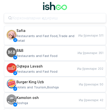
Safia
Иш ўринлари
:
511
Restaurants and Fast Food,Trade and 
Retail
B&B
Иш ўринлари
:
351
Restaurants and Fast Food
Oqtepa Lavash
Иш ўринлари
:
202
Restaurants and Fast Food
Burger King Uzb
Иш ўринлари
:
50
Hotels and Tourism,Boshqa
Kamolon osh
Иш ўринлари
:
42
Boshqa