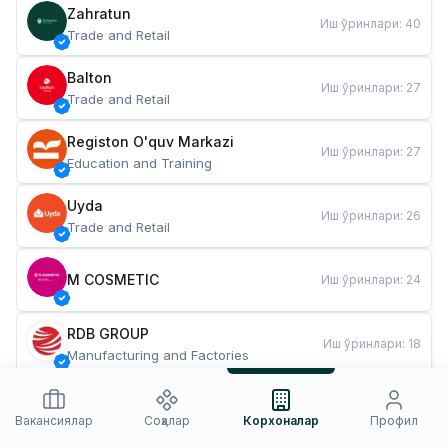
Zahratun
Иш ўринлари
:
40
Trade and Retail
Balton
Иш ўринлари
:
27
Trade and Retail
Registon O'quv Markazi
Иш ўринлари
:
27
Education and Training
Uyda
Иш ўринлари
:
26
Trade and Retail
M COSMETIC
Иш ўринлари
:
24
RDB GROUP
Иш ўринлари
:
18
Manufacturing and Factories
TESTO
Иш ўринлари
:
10
Restaurants and Fast Food
Вакансиялар
Соҳалар
Корхоналар
Профил