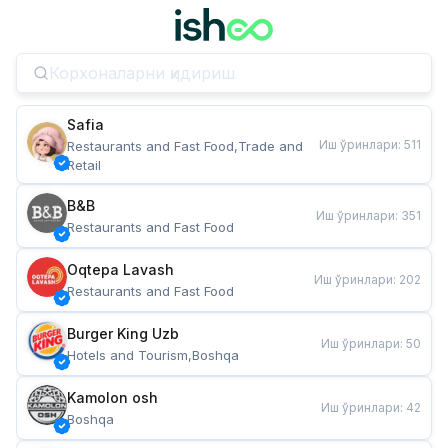
Safia
Иш ўринлари
:
511
Restaurants and Fast Food,Trade and 
Retail
B&B
Иш ўринлари
:
351
Restaurants and Fast Food
Oqtepa Lavash
Иш ўринлари
:
202
Restaurants and Fast Food
Burger King Uzb
Иш ўринлари
:
50
Hotels and Tourism,Boshqa
Kamolon osh
Иш ўринлари
:
42
Boshqa