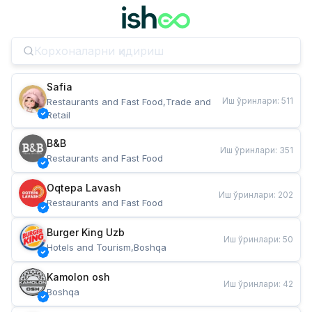
Safia
Иш ўринлари
:
511
Restaurants and Fast Food,Trade and 
Retail
B&B
Иш ўринлари
:
351
Restaurants and Fast Food
Oqtepa Lavash
Иш ўринлари
:
202
Restaurants and Fast Food
Burger King Uzb
Иш ўринлари
:
50
Hotels and Tourism,Boshqa
Kamolon osh
Иш ўринлари
:
42
Boshqa