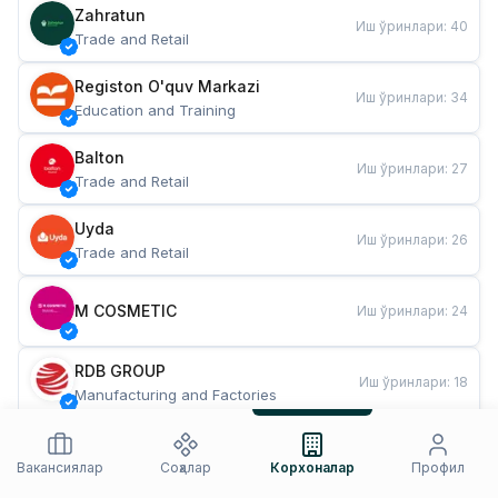
Zahratun
Иш ўринлари
:
40
Trade and Retail
Registon O'quv Markazi
Иш ўринлари
:
34
Education and Training
Balton
Иш ўринлари
:
27
Trade and Retail
Uyda
Иш ўринлари
:
26
Trade and Retail
M COSMETIC
Иш ўринлари
:
24
RDB GROUP
Иш ўринлари
:
18
Manufacturing and Factories
TESTO
Иш ўринлари
:
10
Restaurants and Fast Food
Вакансиялар
Соҳалар
Корхоналар
Профил