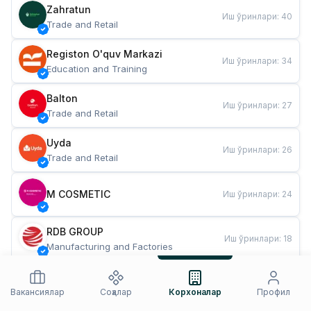
Zahratun
Иш ўринлари
:
40
Trade and Retail
Registon O'quv Markazi
Иш ўринлари
:
34
Education and Training
Balton
Иш ўринлари
:
27
Trade and Retail
Uyda
Иш ўринлари
:
26
Trade and Retail
M COSMETIC
Иш ўринлари
:
24
RDB GROUP
Иш ўринлари
:
18
Manufacturing and Factories
TESTO
Иш ўринлари
:
10
Restaurants and Fast Food
Вакансиялар
Соҳалар
Корхоналар
Профил