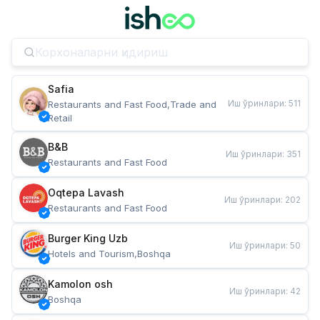
Safia
Иш ўринлари
:
511
Restaurants and Fast Food,Trade and 
Retail
B&B
Иш ўринлари
:
351
Restaurants and Fast Food
Oqtepa Lavash
Иш ўринлари
:
202
Restaurants and Fast Food
Burger King Uzb
Иш ўринлари
:
50
Hotels and Tourism,Boshqa
Kamolon osh
Иш ўринлари
:
42
Boshqa