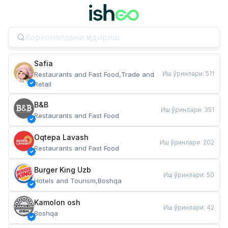
Safia
Иш ўринлари
:
511
Restaurants and Fast Food,Trade and 
Retail
B&B
Иш ўринлари
:
351
Restaurants and Fast Food
Oqtepa Lavash
Иш ўринлари
:
202
Restaurants and Fast Food
Burger King Uzb
Иш ўринлари
:
50
Hotels and Tourism,Boshqa
Kamolon osh
Иш ўринлари
:
42
Boshqa