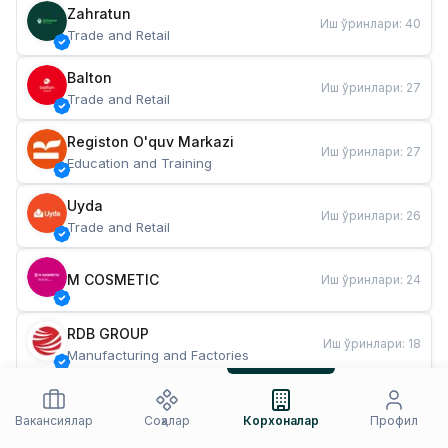
Zahratun
Иш ўринлари
:
40
Trade and Retail
Balton
Иш ўринлари
:
27
Trade and Retail
Registon O'quv Markazi
Иш ўринлари
:
27
Education and Training
Uyda
Иш ўринлари
:
26
Trade and Retail
M COSMETIC
Иш ўринлари
:
24
RDB GROUP
Иш ўринлари
:
18
Manufacturing and Factories
TESTO
Иш ўринлари
:
10
Restaurants and Fast Food
Вакансиялар
Соҳалар
Корхоналар
Профил