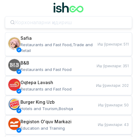
Safia
Иш ўринлари
:
511
Restaurants and Fast Food,Trade and 
Retail
B&B
Иш ўринлари
:
351
Restaurants and Fast Food
Oqtepa Lavash
Иш ўринлари
:
202
Restaurants and Fast Food
Burger King Uzb
Иш ўринлари
:
50
Hotels and Tourism,Boshqa
Registon O'quv Markazi
Иш ўринлари
:
43
Education and Training