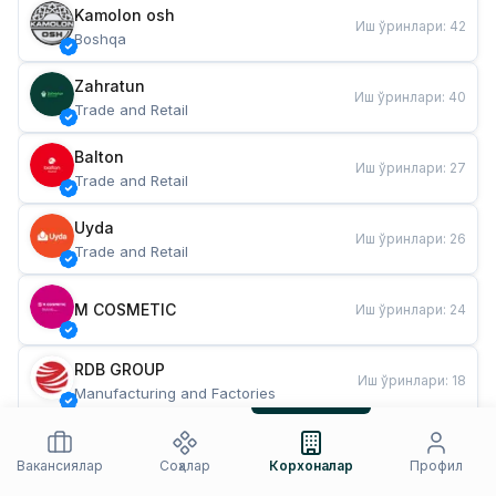
Kamolon osh
Иш ўринлари
:
42
Boshqa
Zahratun
Иш ўринлари
:
40
Trade and Retail
Balton
Иш ўринлари
:
27
Trade and Retail
Uyda
Иш ўринлари
:
26
Trade and Retail
M COSMETIC
Иш ўринлари
:
24
RDB GROUP
Иш ўринлари
:
18
Manufacturing and Factories
TESTO
Иш ўринлари
:
10
Restaurants and Fast Food
Вакансиялар
Соҳалар
Корхоналар
Профил