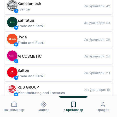
Kamolon osh
Иш ўринлари
:
42
Boshqa
Zahratun
Иш ўринлари
:
40
Trade and Retail
Uyda
Иш ўринлари
:
26
Trade and Retail
M COSMETIC
Иш ўринлари
:
24
Balton
Иш ўринлари
:
23
Trade and Retail
RDB GROUP
Иш ўринлари
:
18
Manufacturing and Factories
TESTO
Иш ўринлари
:
11
Restaurants and Fast Food
Вакансиялар
Соҳалар
Корхоналар
Профил