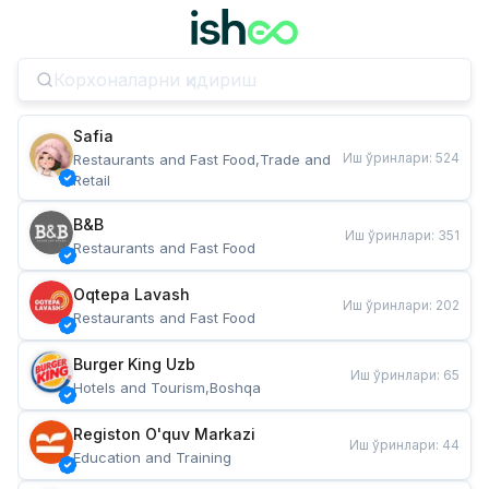
Safia
Иш ўринлари
:
524
Restaurants and Fast Food,Trade and 
Retail
B&B
Иш ўринлари
:
351
Restaurants and Fast Food
Oqtepa Lavash
Иш ўринлари
:
202
Restaurants and Fast Food
Burger King Uzb
Иш ўринлари
:
65
Hotels and Tourism,Boshqa
Registon O'quv Markazi
Иш ўринлари
:
44
Education and Training