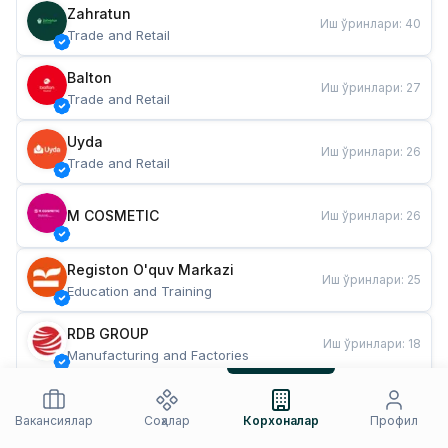
Zahratun
Иш ўринлари
:
40
Trade and Retail
Balton
Иш ўринлари
:
27
Trade and Retail
Uyda
Иш ўринлари
:
26
Trade and Retail
M COSMETIC
Иш ўринлари
:
26
Registon O'quv Markazi
Иш ўринлари
:
25
Education and Training
RDB GROUP
Иш ўринлари
:
18
Manufacturing and Factories
TESTO
Иш ўринлари
:
10
Restaurants and Fast Food
Вакансиялар
Соҳалар
Корхоналар
Профил