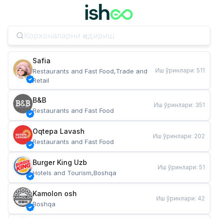
Safia
Иш ўринлари
:
511
Restaurants and Fast Food,Trade and 
Retail
B&B
Иш ўринлари
:
351
Restaurants and Fast Food
Oqtepa Lavash
Иш ўринлари
:
202
Restaurants and Fast Food
Burger King Uzb
Иш ўринлари
:
51
Hotels and Tourism,Boshqa
Kamolon osh
Иш ўринлари
:
42
Boshqa