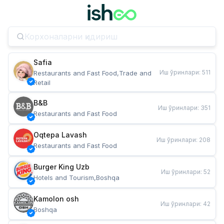
Safia
Иш ўринлари
:
511
Restaurants and Fast Food,Trade and 
Retail
B&B
Иш ўринлари
:
351
Restaurants and Fast Food
Oqtepa Lavash
Иш ўринлари
:
208
Restaurants and Fast Food
Burger King Uzb
Иш ўринлари
:
52
Hotels and Tourism,Boshqa
Kamolon osh
Иш ўринлари
:
42
Boshqa