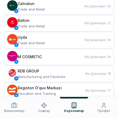
Zahratun
Иш ўринлари
:
40
Trade and Retail
Balton
Иш ўринлари
:
27
Trade and Retail
Uyda
Иш ўринлари
:
26
Trade and Retail
M COSMETIC
Иш ўринлари
:
26
RDB GROUP
Иш ўринлари
:
18
Manufacturing and Factories
Registon O'quv Markazi
Иш ўринлари
:
17
Education and Training
TESTO
Иш ўринлари
:
10
Restaurants and Fast Food
Вакансиялар
Соҳалар
Корхоналар
Профил