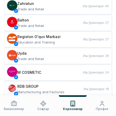
Zahratun
Иш ўринлари
:
40
Trade and Retail
Balton
Иш ўринлари
:
27
Trade and Retail
Registon O'quv Markazi
Иш ўринлари
:
27
Education and Training
Uyda
Иш ўринлари
:
26
Trade and Retail
M COSMETIC
Иш ўринлари
:
24
RDB GROUP
Иш ўринлари
:
18
Manufacturing and Factories
TESTO
Иш ўринлари
:
10
Restaurants and Fast Food
Вакансиялар
Соҳалар
Корхоналар
Профил