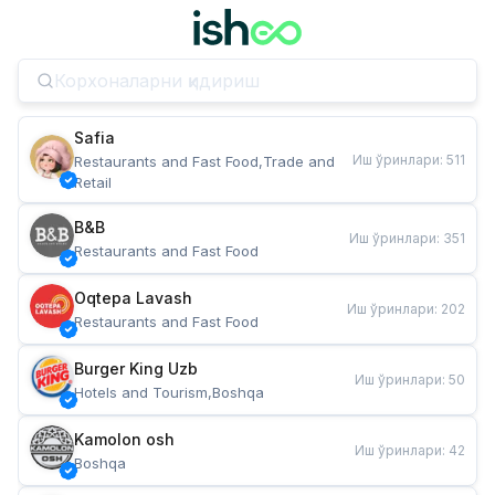
Safia
Иш ўринлари
:
511
Restaurants and Fast Food,Trade and 
Retail
B&B
Иш ўринлари
:
351
Restaurants and Fast Food
Oqtepa Lavash
Иш ўринлари
:
202
Restaurants and Fast Food
Burger King Uzb
Иш ўринлари
:
50
Hotels and Tourism,Boshqa
Kamolon osh
Иш ўринлари
:
42
Boshqa