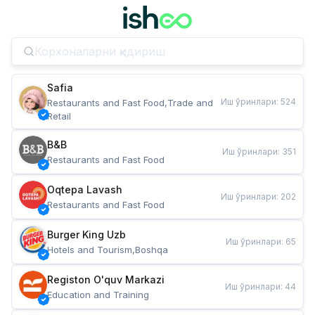
Safia
Иш ўринлари
:
524
Restaurants and Fast Food,Trade and 
Retail
B&B
Иш ўринлари
:
351
Restaurants and Fast Food
Oqtepa Lavash
Иш ўринлари
:
202
Restaurants and Fast Food
Burger King Uzb
Иш ўринлари
:
65
Hotels and Tourism,Boshqa
Registon O'quv Markazi
Иш ўринлари
:
44
Education and Training