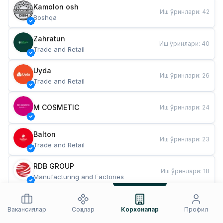
Kamolon osh
Иш ўринлари
:
42
Boshqa
Zahratun
Иш ўринлари
:
40
Trade and Retail
Uyda
Иш ўринлари
:
26
Trade and Retail
M COSMETIC
Иш ўринлари
:
24
Balton
Иш ўринлари
:
23
Trade and Retail
RDB GROUP
Иш ўринлари
:
18
Manufacturing and Factories
TESTO
Иш ўринлари
:
11
Restaurants and Fast Food
Вакансиялар
Соҳалар
Корхоналар
Профил