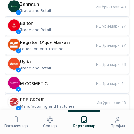
Zahratun
Иш ўринлари
:
40
Trade and Retail
Balton
Иш ўринлари
:
27
Trade and Retail
Registon O'quv Markazi
Иш ўринлари
:
27
Education and Training
Uyda
Иш ўринлари
:
26
Trade and Retail
M COSMETIC
Иш ўринлари
:
24
RDB GROUP
Иш ўринлари
:
18
Manufacturing and Factories
TESTO
Иш ўринлари
:
10
Restaurants and Fast Food
Вакансиялар
Соҳалар
Корхоналар
Профил