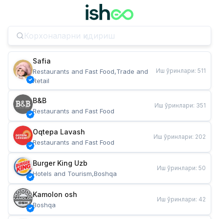
Safia
Иш ўринлари
:
511
Restaurants and Fast Food,Trade and 
Retail
B&B
Иш ўринлари
:
351
Restaurants and Fast Food
Oqtepa Lavash
Иш ўринлари
:
202
Restaurants and Fast Food
Burger King Uzb
Иш ўринлари
:
50
Hotels and Tourism,Boshqa
Kamolon osh
Иш ўринлари
:
42
Boshqa