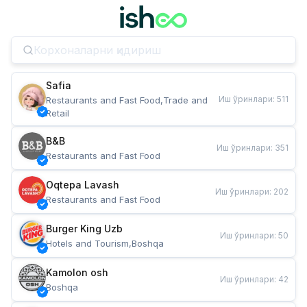
Safia
Иш ўринлари
:
511
Restaurants and Fast Food,Trade and 
Retail
B&B
Иш ўринлари
:
351
Restaurants and Fast Food
Oqtepa Lavash
Иш ўринлари
:
202
Restaurants and Fast Food
Burger King Uzb
Иш ўринлари
:
50
Hotels and Tourism,Boshqa
Kamolon osh
Иш ўринлари
:
42
Boshqa