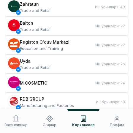
Zahratun
Иш ўринлари
:
40
Trade and Retail
Balton
Иш ўринлари
:
27
Trade and Retail
Registon O'quv Markazi
Иш ўринлари
:
27
Education and Training
Uyda
Иш ўринлари
:
26
Trade and Retail
M COSMETIC
Иш ўринлари
:
24
RDB GROUP
Иш ўринлари
:
18
Manufacturing and Factories
TESTO
Иш ўринлари
:
10
Restaurants and Fast Food
Вакансиялар
Соҳалар
Корхоналар
Профил