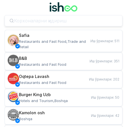
Safia
Иш ўринлари
:
511
Restaurants and Fast Food,Trade and 
Retail
B&B
Иш ўринлари
:
351
Restaurants and Fast Food
Oqtepa Lavash
Иш ўринлари
:
202
Restaurants and Fast Food
Burger King Uzb
Иш ўринлари
:
50
Hotels and Tourism,Boshqa
Kamolon osh
Иш ўринлари
:
42
Boshqa