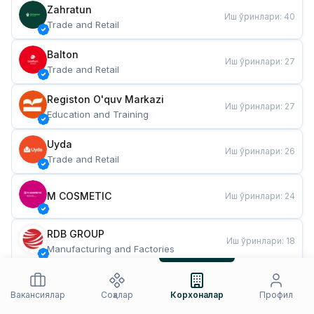
Zahratun
Иш ўринлари
:
40
Trade and Retail
Balton
Иш ўринлари
:
27
Trade and Retail
Registon O'quv Markazi
Иш ўринлари
:
27
Education and Training
Uyda
Иш ўринлари
:
26
Trade and Retail
M COSMETIC
Иш ўринлари
:
24
RDB GROUP
Иш ўринлари
:
18
Manufacturing and Factories
TESTO
Иш ўринлари
:
10
Restaurants and Fast Food
Вакансиялар
Соҳалар
Корхоналар
Профил