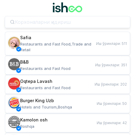
Safia
Иш ўринлари
:
511
Restaurants and Fast Food,Trade and 
Retail
B&B
Иш ўринлари
:
351
Restaurants and Fast Food
Oqtepa Lavash
Иш ўринлари
:
202
Restaurants and Fast Food
Burger King Uzb
Иш ўринлари
:
50
Hotels and Tourism,Boshqa
Kamolon osh
Иш ўринлари
:
42
Boshqa