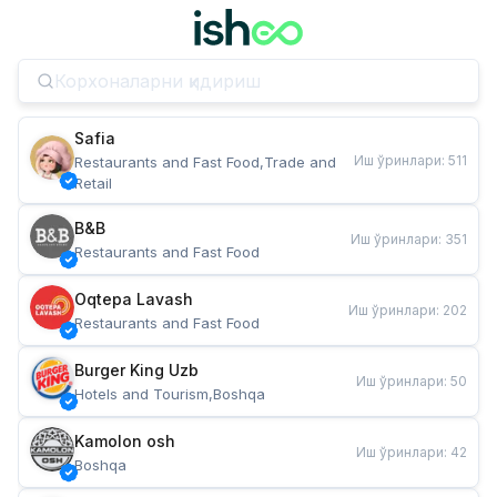
Safia
Иш ўринлари
:
511
Restaurants and Fast Food,Trade and 
Retail
B&B
Иш ўринлари
:
351
Restaurants and Fast Food
Oqtepa Lavash
Иш ўринлари
:
202
Restaurants and Fast Food
Burger King Uzb
Иш ўринлари
:
50
Hotels and Tourism,Boshqa
Kamolon osh
Иш ўринлари
:
42
Boshqa