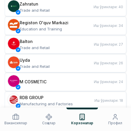
Zahratun
Иш ўринлари
:
40
Trade and Retail
Registon O'quv Markazi
Иш ўринлари
:
34
Education and Training
Balton
Иш ўринлари
:
27
Trade and Retail
Uyda
Иш ўринлари
:
26
Trade and Retail
M COSMETIC
Иш ўринлари
:
24
RDB GROUP
Иш ўринлари
:
18
Manufacturing and Factories
TESTO
Иш ўринлари
:
10
Restaurants and Fast Food
Вакансиялар
Соҳалар
Корхоналар
Профил