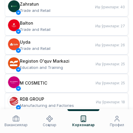
Zahratun
Иш ўринлари
:
40
Trade and Retail
Balton
Иш ўринлари
:
27
Trade and Retail
Uyda
Иш ўринлари
:
26
Trade and Retail
Registon O'quv Markazi
Иш ўринлари
:
25
Education and Training
M COSMETIC
Иш ўринлари
:
25
RDB GROUP
Иш ўринлари
:
18
Manufacturing and Factories
TESTO
Иш ўринлари
:
10
Restaurants and Fast Food
Вакансиялар
Соҳалар
Корхоналар
Профил