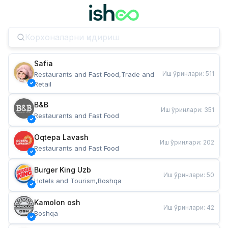
Safia
Иш ўринлари
:
511
Restaurants and Fast Food,Trade and 
Retail
B&B
Иш ўринлари
:
351
Restaurants and Fast Food
Oqtepa Lavash
Иш ўринлари
:
202
Restaurants and Fast Food
Burger King Uzb
Иш ўринлари
:
50
Hotels and Tourism,Boshqa
Kamolon osh
Иш ўринлари
:
42
Boshqa