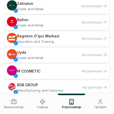
Zahratun
Иш ўринлари
:
40
Trade and Retail
Balton
Иш ўринлари
:
27
Trade and Retail
Registon O'quv Markazi
Иш ўринлари
:
27
Education and Training
Uyda
Иш ўринлари
:
26
Trade and Retail
M COSMETIC
Иш ўринлари
:
24
RDB GROUP
Иш ўринлари
:
18
Manufacturing and Factories
TESTO
Иш ўринлари
:
10
Restaurants and Fast Food
Вакансиялар
Соҳалар
Корхоналар
Профил