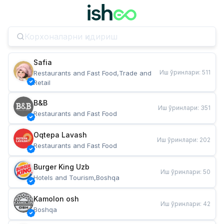
Safia
Иш ўринлари
:
511
Restaurants and Fast Food,Trade and 
Retail
B&B
Иш ўринлари
:
351
Restaurants and Fast Food
Oqtepa Lavash
Иш ўринлари
:
202
Restaurants and Fast Food
Burger King Uzb
Иш ўринлари
:
50
Hotels and Tourism,Boshqa
Kamolon osh
Иш ўринлари
:
42
Boshqa