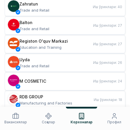
Zahratun
Иш ўринлари
:
40
Trade and Retail
Balton
Иш ўринлари
:
27
Trade and Retail
Registon O'quv Markazi
Иш ўринлари
:
27
Education and Training
Uyda
Иш ўринлари
:
26
Trade and Retail
M COSMETIC
Иш ўринлари
:
24
RDB GROUP
Иш ўринлари
:
18
Manufacturing and Factories
TESTO
Иш ўринлари
:
10
Restaurants and Fast Food
Вакансиялар
Соҳалар
Корхоналар
Профил