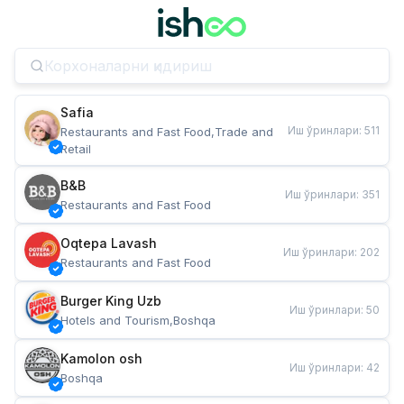
Safia
Иш ўринлари
:
511
Restaurants and Fast Food,Trade and 
Retail
B&B
Иш ўринлари
:
351
Restaurants and Fast Food
Oqtepa Lavash
Иш ўринлари
:
202
Restaurants and Fast Food
Burger King Uzb
Иш ўринлари
:
50
Hotels and Tourism,Boshqa
Kamolon osh
Иш ўринлари
:
42
Boshqa