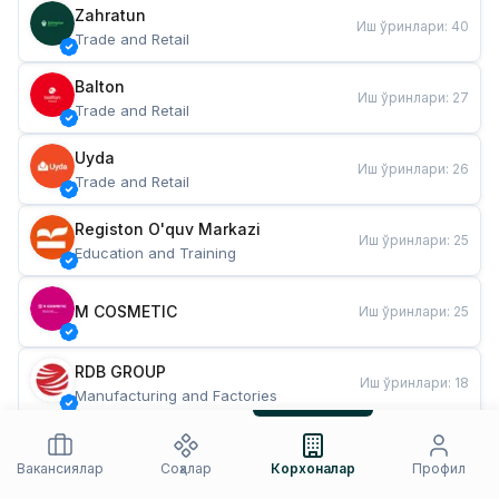
Zahratun
Иш ўринлари
:
40
Trade and Retail
Balton
Иш ўринлари
:
27
Trade and Retail
Uyda
Иш ўринлари
:
26
Trade and Retail
Registon O'quv Markazi
Иш ўринлари
:
25
Education and Training
M COSMETIC
Иш ўринлари
:
25
RDB GROUP
Иш ўринлари
:
18
Manufacturing and Factories
TESTO
Иш ўринлари
:
10
Restaurants and Fast Food
Вакансиялар
Соҳалар
Корхоналар
Профил