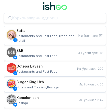
Safia
Иш ўринлари
:
511
Restaurants and Fast Food,Trade and 
Retail
B&B
Иш ўринлари
:
351
Restaurants and Fast Food
Oqtepa Lavash
Иш ўринлари
:
202
Restaurants and Fast Food
Burger King Uzb
Иш ўринлари
:
50
Hotels and Tourism,Boshqa
Kamolon osh
Иш ўринлари
:
42
Boshqa