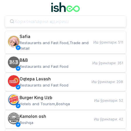
Safia
Иш ўринлари
:
511
Restaurants and Fast Food,Trade and 
Retail
B&B
Иш ўринлари
:
351
Restaurants and Fast Food
Oqtepa Lavash
Иш ўринлари
:
208
Restaurants and Fast Food
Burger King Uzb
Иш ўринлари
:
52
Hotels and Tourism,Boshqa
Kamolon osh
Иш ўринлари
:
42
Boshqa