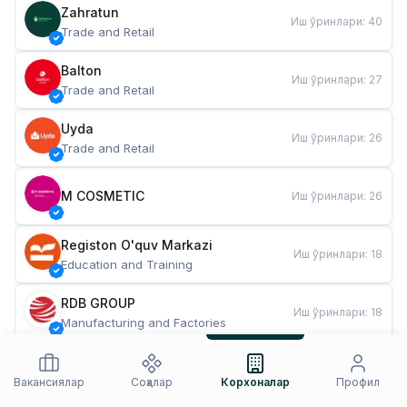
Zahratun
Иш ўринлари
:
40
Trade and Retail
Balton
Иш ўринлари
:
27
Trade and Retail
Uyda
Иш ўринлари
:
26
Trade and Retail
M COSMETIC
Иш ўринлари
:
26
Registon O'quv Markazi
Иш ўринлари
:
18
Education and Training
RDB GROUP
Иш ўринлари
:
18
Manufacturing and Factories
TESTO
Иш ўринлари
:
10
Restaurants and Fast Food
Вакансиялар
Соҳалар
Корхоналар
Профил