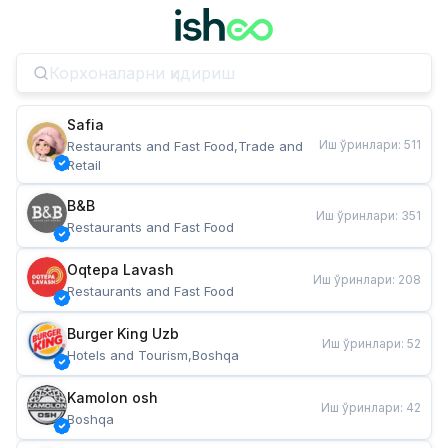
Safia
Иш ўринлари
:
511
Restaurants and Fast Food,Trade and 
Retail
B&B
Иш ўринлари
:
351
Restaurants and Fast Food
Oqtepa Lavash
Иш ўринлари
:
208
Restaurants and Fast Food
Burger King Uzb
Иш ўринлари
:
52
Hotels and Tourism,Boshqa
Kamolon osh
Иш ўринлари
:
42
Boshqa