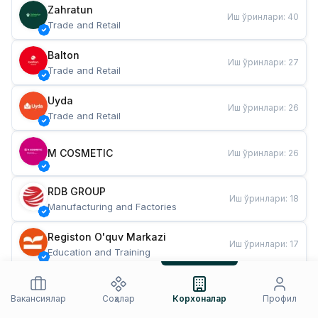
Zahratun
Иш ўринлари
:
40
Trade and Retail
Balton
Иш ўринлари
:
27
Trade and Retail
Uyda
Иш ўринлари
:
26
Trade and Retail
M COSMETIC
Иш ўринлари
:
26
RDB GROUP
Иш ўринлари
:
18
Manufacturing and Factories
Registon O'quv Markazi
Иш ўринлари
:
17
Education and Training
TESTO
Иш ўринлари
:
10
Restaurants and Fast Food
Вакансиялар
Соҳалар
Корхоналар
Профил