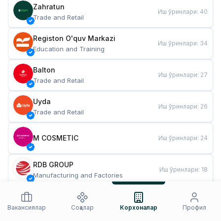
Zahratun
Иш ўринлари
:
40
Trade and Retail
Registon O'quv Markazi
Иш ўринлари
:
34
Education and Training
Balton
Иш ўринлари
:
27
Trade and Retail
Uyda
Иш ўринлари
:
26
Trade and Retail
M COSMETIC
Иш ўринлари
:
24
RDB GROUP
Иш ўринлари
:
18
Manufacturing and Factories
TESTO
Иш ўринлари
:
10
Restaurants and Fast Food
Вакансиялар
Соҳалар
Корхоналар
Профил