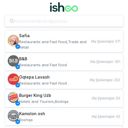
Safia
Иш ўринлари
:
511
Restaurants and Fast Food,Trade and 
Retail
B&B
Иш ўринлари
:
351
Restaurants and Fast Food
Oqtepa Lavash
Иш ўринлари
:
202
Restaurants and Fast Food
Burger King Uzb
Иш ўринлари
:
50
Hotels and Tourism,Boshqa
Kamolon osh
Иш ўринлари
:
42
Boshqa