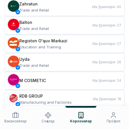
Zahratun
Иш ўринлари
:
40
Trade and Retail
Balton
Иш ўринлари
:
27
Trade and Retail
Registon O'quv Markazi
Иш ўринлари
:
27
Education and Training
Uyda
Иш ўринлари
:
26
Trade and Retail
M COSMETIC
Иш ўринлари
:
24
RDB GROUP
Иш ўринлари
:
18
Manufacturing and Factories
TESTO
Иш ўринлари
:
10
Restaurants and Fast Food
Вакансиялар
Соҳалар
Корхоналар
Профил