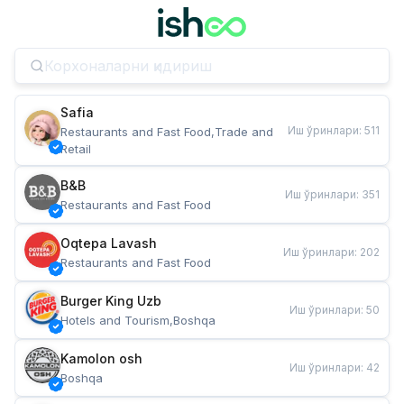
Safia
Иш ўринлари
:
511
Restaurants and Fast Food,Trade and 
Retail
B&B
Иш ўринлари
:
351
Restaurants and Fast Food
Oqtepa Lavash
Иш ўринлари
:
202
Restaurants and Fast Food
Burger King Uzb
Иш ўринлари
:
50
Hotels and Tourism,Boshqa
Kamolon osh
Иш ўринлари
:
42
Boshqa