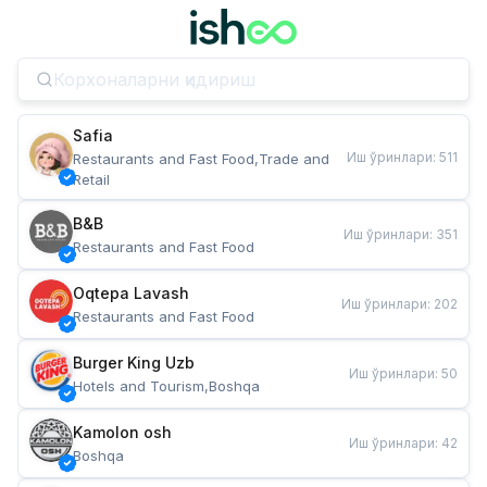
Safia
Иш ўринлари
:
511
Restaurants and Fast Food,Trade and 
Retail
B&B
Иш ўринлари
:
351
Restaurants and Fast Food
Oqtepa Lavash
Иш ўринлари
:
202
Restaurants and Fast Food
Burger King Uzb
Иш ўринлари
:
50
Hotels and Tourism,Boshqa
Kamolon osh
Иш ўринлари
:
42
Boshqa