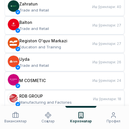
Zahratun
Иш ўринлари
:
40
Trade and Retail
Balton
Иш ўринлари
:
27
Trade and Retail
Registon O'quv Markazi
Иш ўринлари
:
27
Education and Training
Uyda
Иш ўринлари
:
26
Trade and Retail
M COSMETIC
Иш ўринлари
:
24
RDB GROUP
Иш ўринлари
:
18
Manufacturing and Factories
TESTO
Иш ўринлари
:
10
Restaurants and Fast Food
Вакансиялар
Соҳалар
Корхоналар
Профил