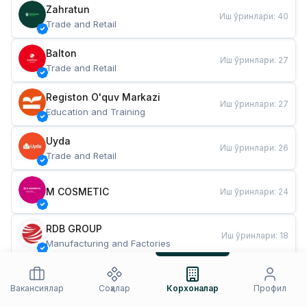
Zahratun
Иш ўринлари
:
40
Trade and Retail
Balton
Иш ўринлари
:
27
Trade and Retail
Registon O'quv Markazi
Иш ўринлари
:
27
Education and Training
Uyda
Иш ўринлари
:
26
Trade and Retail
M COSMETIC
Иш ўринлари
:
24
RDB GROUP
Иш ўринлари
:
18
Manufacturing and Factories
TESTO
Иш ўринлари
:
10
Restaurants and Fast Food
Вакансиялар
Соҳалар
Корхоналар
Профил