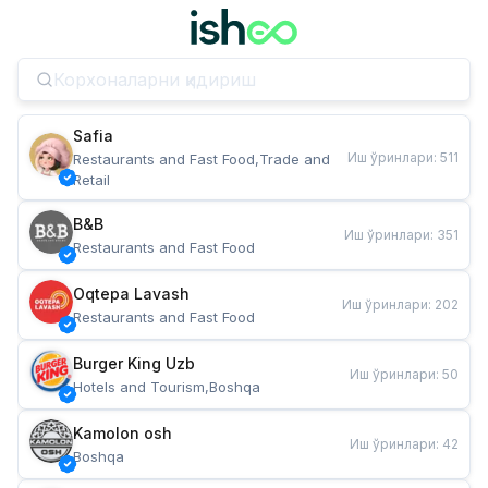
Safia
Иш ўринлари
:
511
Restaurants and Fast Food,Trade and 
Retail
B&B
Иш ўринлари
:
351
Restaurants and Fast Food
Oqtepa Lavash
Иш ўринлари
:
202
Restaurants and Fast Food
Burger King Uzb
Иш ўринлари
:
50
Hotels and Tourism,Boshqa
Kamolon osh
Иш ўринлари
:
42
Boshqa