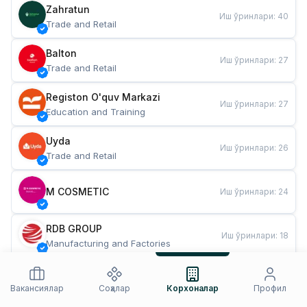
Zahratun
Иш ўринлари
:
40
Trade and Retail
Balton
Иш ўринлари
:
27
Trade and Retail
Registon O'quv Markazi
Иш ўринлари
:
27
Education and Training
Uyda
Иш ўринлари
:
26
Trade and Retail
M COSMETIC
Иш ўринлари
:
24
RDB GROUP
Иш ўринлари
:
18
Manufacturing and Factories
TESTO
Иш ўринлари
:
10
Restaurants and Fast Food
Вакансиялар
Соҳалар
Корхоналар
Профил