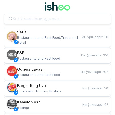
Safia
Иш ўринлари
:
511
Restaurants and Fast Food,Trade and 
Retail
B&B
Иш ўринлари
:
351
Restaurants and Fast Food
Oqtepa Lavash
Иш ўринлари
:
202
Restaurants and Fast Food
Burger King Uzb
Иш ўринлари
:
50
Hotels and Tourism,Boshqa
Kamolon osh
Иш ўринлари
:
42
Boshqa