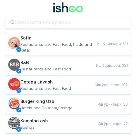
Safia
Иш ўринлари
:
511
Restaurants and Fast Food,Trade and 
Retail
B&B
Иш ўринлари
:
351
Restaurants and Fast Food
Oqtepa Lavash
Иш ўринлари
:
202
Restaurants and Fast Food
Burger King Uzb
Иш ўринлари
:
50
Hotels and Tourism,Boshqa
Kamolon osh
Иш ўринлари
:
42
Boshqa