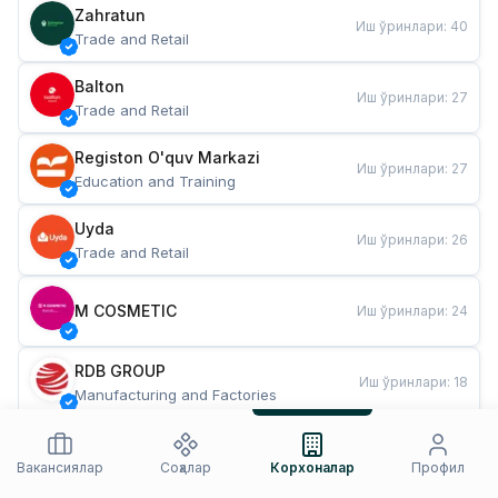
Zahratun
Иш ўринлари
:
40
Trade and Retail
Balton
Иш ўринлари
:
27
Trade and Retail
Registon O'quv Markazi
Иш ўринлари
:
27
Education and Training
Uyda
Иш ўринлари
:
26
Trade and Retail
M COSMETIC
Иш ўринлари
:
24
RDB GROUP
Иш ўринлари
:
18
Manufacturing and Factories
TESTO
Иш ўринлари
:
10
Restaurants and Fast Food
Вакансиялар
Соҳалар
Корхоналар
Профил